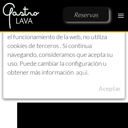
Aviso de Cookies
Reservas
EL PROYECTO
Esta Web solo utiliza cookies propias para
CONTACTO
el funcionamiento de la web, no utiliza
VIDEOS
Videos
cookies de terceros . Si continua
navegando, consideramos que acepta su
Les presentamos una serie de videos que les muestra
lo que es GastroLAVA, tambien puede seguirnos en
uso. Puede cambiar la configuración u
nuestro canal de youtube:
obtener más información
aqui.
YouTube
Aceptar