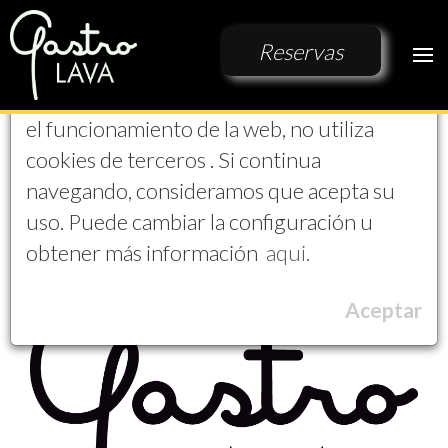
Aviso de Cookies
Reservas
EL PROYECTO
Esta Web solo utiliza cookies propias para
CONTACTO
el funcionamiento de la web, no utiliza
VIDEOS
El Proyecto
cookies de terceros . Si continua
navegando, consideramos que acepta su
uso. Puede cambiar la configuración u
obtener más información
aqui.
Aceptar